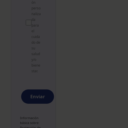
ón
perso
naliza
da
para
el
cuida
do de
su
salud
y/o
biene
star.
Enviar
Información
básica sobre
Protección de