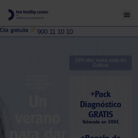
Cita gratuita
900 11 10 10
10% dto. extra solo en
Galicia
Centros de
fertilidad y
reproducción
asistida​
+Pack
Un
Diagnóstico
verano
GRATIS
Valorado en 300€
para dar
+Regalo de