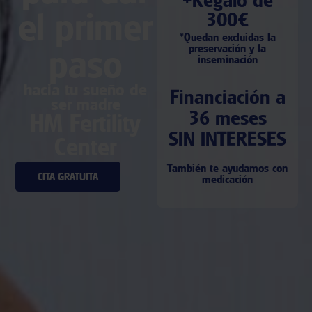
el primer
300€
*Quedan excluidas la
paso
preservación y la
inseminación
hacia tu sueño de
Financiación a
ser madre
36 meses
HM Fertility
SIN INTERESES
Center
También te ayudamos con
CITA GRATUITA
medicación