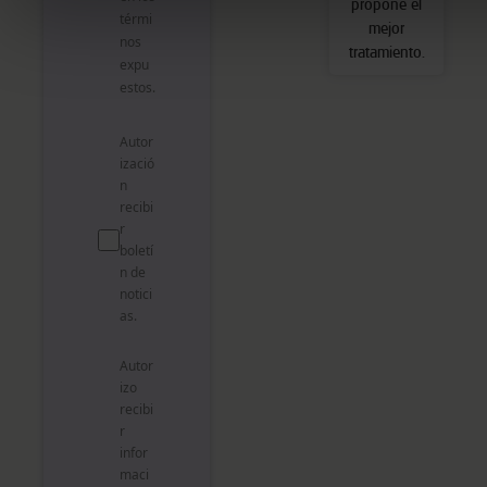
propone el
térmi
mejor
nos
tratamiento.
expu
estos.
Autor
izació
n
recibi
r
boletí
n de
notici
as.
Autor
izo
recibi
r
infor
maci