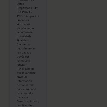
Datos
Responsable: HM
HOSPITALES
1989, S.A., y/o sus
empresas
vinculadas
(detalladas en
la
política de
privacidad
)
Finalidad: -
Atender la
petición de cita
realizadas a
través del
formulario
"Enviar".
- En el caso de
que lo autorice,
envío de
información
personalizada
para el cuidado
de su salud y
bienestar.
Derechos: Acceso,
rectificación o