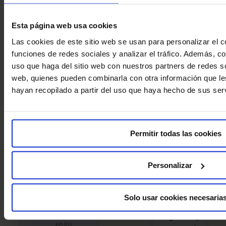
que te
acompañará
Esta página web usa cookies
todo el
Las cookies de este sitio web se usan para personalizar el c
Fecha de nacimiento
proceso y
funciones de redes sociales y analizar el tráfico. Además, 
resolverá tus
uso que haga del sitio web con nuestros partners de redes so
dudas.
web, quienes pueden combinarla con otra información que l
hayan recopilado a partir del uso que haya hecho de sus serv
Decla
Acudes a la
ro
cita y
haber
programamos
leído
Permitir todas las cookies
las pruebas
y
de
consi
diagnóstico.
ento
Personalizar
el
trata
mient
El doctor
Solo usar cookies necesaria
o de
realiza un
datos
diagnóstico y
en los