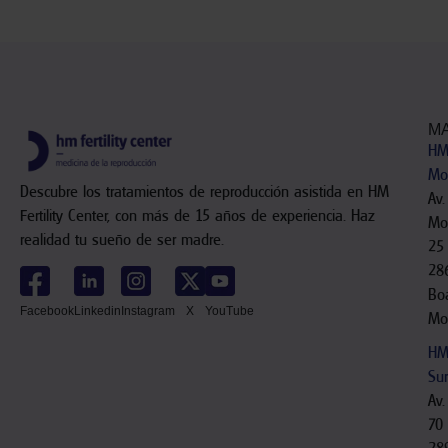
M
H
Mo
Descubre los tratamientos de reproducción asistida en HM
Av.
Fertility Center, con más de 15 años de experiencia. Haz
Mon
realidad tu sueño de ser madre.
25
28
Boa
Facebook
Linkedin
Instagram
X
YouTube
Mo
HM
Sur
Av.
70
28