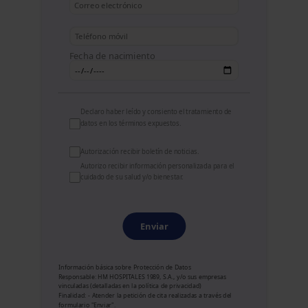
Fecha de nacimiento
Declaro haber leído y consiento el
tratamiento de
datos
en los términos expuestos.
Autorización recibir boletín de noticias.
Autorizo recibir información personalizada para el
cuidado de su salud y/o bienestar.
Enviar
Información básica sobre Protección de Datos
Responsable: HM HOSPITALES 1989, S.A., y/o sus empresas
vinculadas (detalladas en la
política de privacidad
)
Finalidad: - Atender la petición de cita realizadas a través del
formulario "Enviar".