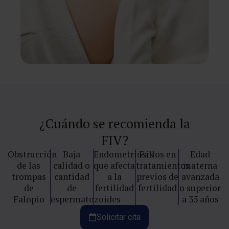
¿Cuándo se recomienda la
FIV?
Obstrucción
Baja
Endometriosis
Fallos en
Edad
de las
calidad o
que afecta
tratamientos
materna
trompas
cantidad
a la
previos de
avanzada
de
de
fertilidad
fertilidad
o superior
Falopio
espermatozoides
a 35 años
Solicitar cita