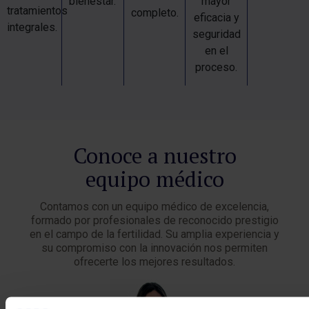
bienestar.
mayor
tratamientos
completo.
eficacia y
integrales.
seguridad
en el
proceso.
Conoce a nuestro
equipo médico
Contamos con un equipo médico de excelencia,
formado por profesionales de reconocido prestigio
en el campo de la fertilidad. Su amplia experiencia y
su compromiso con la innovación nos permiten
ofrecerte los mejores resultados.