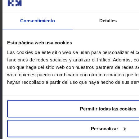
Consentimiento
Detalles
Dra. María Victoria Herranz Izquierdo​
Esta página web usa cookies
Las cookies de este sitio web se usan para personalizar el c
funciones de redes sociales y analizar el tráfico. Además, 
uso que haga del sitio web con nuestros partners de redes so
web, quienes pueden combinarla con otra información que l
hayan recopilado a partir del uso que haya hecho de sus serv
Ser madre no siempre es fácil
Nos adaptamos a tus necesidades, consulta
nuestras facilidades de pago y opciones de financiación
Permitir todas las cookies
personalizadas
llamando al 900 111 010.
Solicitar cita
Personalizar