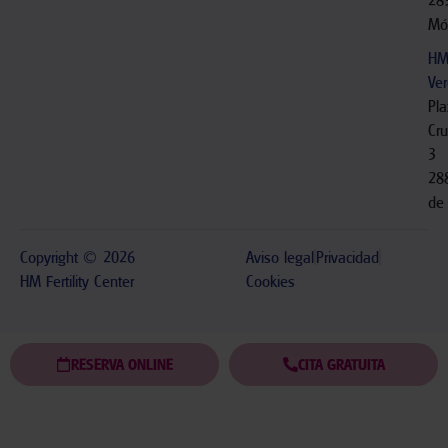
Mó
HM
Ve
Pla
Cru
3
28
de
Copyright © 2026
Aviso legal
Privacidad
HM Fertility Center
Cookies
RESERVA ONLINE
CITA GRATUITA