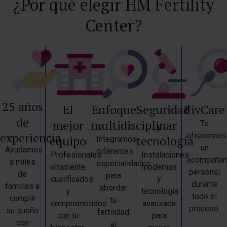
¿Por qué elegir HM Fertility
Center?
25 años
El
Enfoque
Seguridad
FivCare
de
mejor
multidisciplinar
y
Te
experiencia
ofrecemos
equipo
tecnología
Integramos
un
Ayudamos
diferentes
Profesionales
Instalaciones
acompañam
a miles
especialidades
altamente
modernas
personal
de
para
cualificados
y
durante
familias a
abordar
y
tecnología
todo el
cumplir
tu
comprometidos
avanzada
proceso.
su sueño
fertilidad
con tu
para
con
al