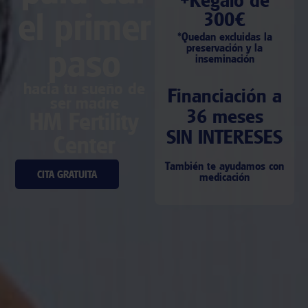
el primer
300€
*Quedan excluidas la
paso
preservación y la
inseminación
hacia tu sueño de
Financiación a
ser madre
36 meses
HM Fertility
SIN INTERESES
Center
También te ayudamos con
CITA GRATUITA
medicación