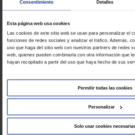
asignaremos
Consentimiento
Detalles
una FIVCare
que te
acompañará
Esta página web usa cookies
todo el
Las cookies de este sitio web se usan para personalizar el c
Fecha de nacimiento
proceso y
funciones de redes sociales y analizar el tráfico. Además, 
resolverá tus
dudas.
uso que haga del sitio web con nuestros partners de redes so
web, quienes pueden combinarla con otra información que l
hayan recopilado a partir del uso que haya hecho de sus serv
Decla
Acudes a la
ro
cita y
haber
programamos
leído
Permitir todas las cookies
las pruebas
y
de
consi
diagnóstico.
ento
Personalizar
el
trata
mient
El doctor
Solo usar cookies necesaria
o de
realiza un
datos