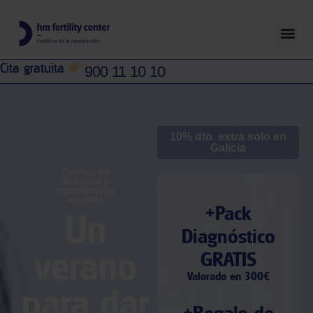
Cita gratuita
900 11 10 10
10% dto. extra solo en
Galicia
Centros de
fertilidad y
reproducción
asistida​
+Pack
Un
Diagnóstico
verano
GRATIS
Valorado en 300€
para dar
+Regalo de