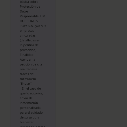
básica sobre
Protección de
Datos
Responsable: HM
HOSPITALES
1989, S.A., y/o sus
empresas
vinculadas
(detalladas en
la
política de
privacidad
)
Finalidad: -
Atender la
petición de cita
realizadas a
través del
formulario
"Enviar".
- En el caso de
que lo autorice,
envío de
información
personalizada
para el cuidado
de su salud y
bienestar.
Derechos: Acceso,