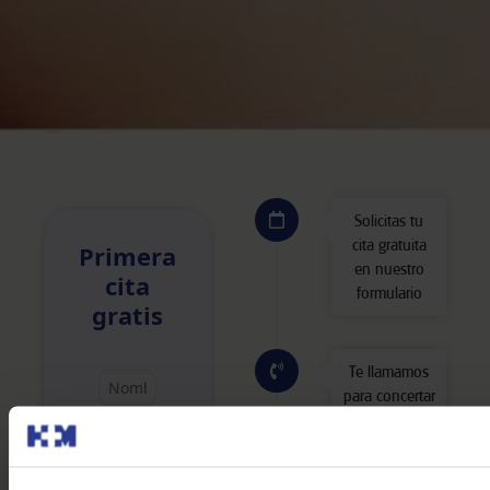
Solicitas tu
cita gratuita
Primera
en nuestro
cita
formulario
gratis
Te llamamos
para concertar
tu cita en
menos de 48
horas. Te