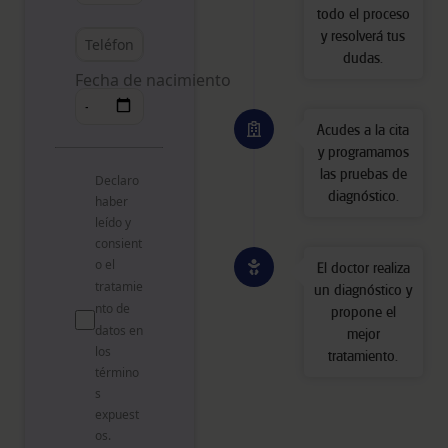
todo el proceso
y resolverá tus
dudas.
Fecha de nacimiento
Acudes a la cita
y programamos
las pruebas de
Declaro
diagnóstico.
haber
leído y
consient
o el
El doctor realiza
tratamie
un diagnóstico y
nto de
propone el
datos
en
mejor
los
tratamiento.
término
s
expuest
os.