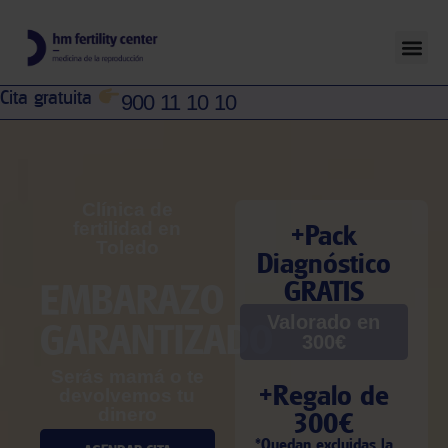
Cita gratuita
900 11 10 10
Clínica de
+Pack
fertilidad en
Toledo
Diagnóstico
GRATIS
EMBARAZO
Valorado en
GARANTIZADO
300€
Serás mamá o te
+Regalo de
devolvemos tu
dinero
300€
*Quedan excluidas la