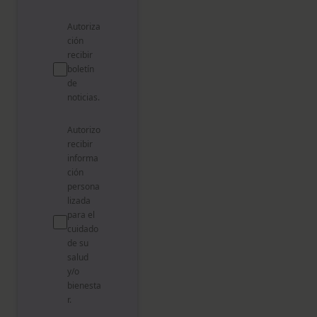
Autoriza
ción
recibir
boletín
de
noticias.
Autorizo
recibir
informa
ción
persona
lizada
para el
cuidado
de su
salud
y/o
bienesta
r.