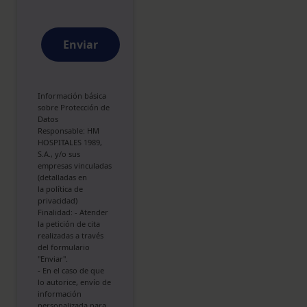
Enviar
Información básica
sobre Protección de
Datos
Responsable: HM
HOSPITALES 1989,
S.A., y/o sus
empresas vinculadas
(detalladas en
la
política de
privacidad
)
Finalidad: - Atender
la petición de cita
realizadas a través
del formulario
"Enviar".
- En el caso de que
lo autorice, envío de
información
personalizada para