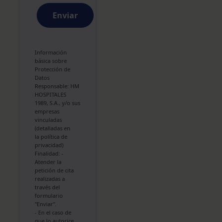
Enviar
Información
básica sobre
Protección de
Datos
Responsable: HM
HOSPITALES
1989, S.A., y/o sus
empresas
vinculadas
(detalladas en
la
política de
privacidad
)
Finalidad: -
Atender la
petición de cita
realizadas a
través del
formulario
"Enviar".
- En el caso de
que lo autorice,