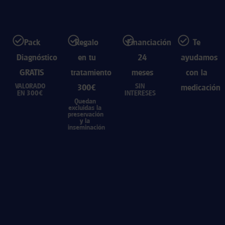
Pack
Regalo
Financiación
Te
Diagnóstico
en tu
24
ayudamos
GRATIS
tratamiento
meses
con la
VALORADO
SIN
300€
medicación
EN 300€
INTERESES
Quedan
excluidas la
preservación
y la
inseminación