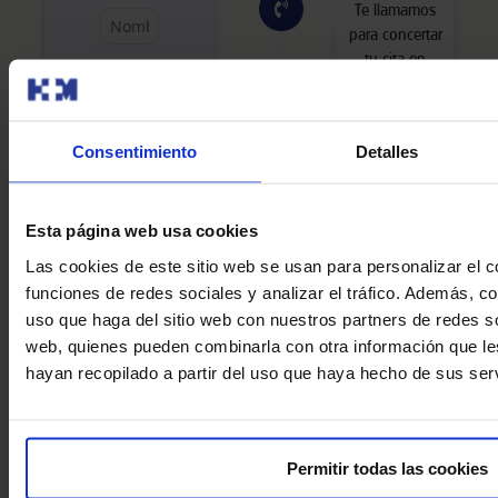
Te llamamos
para concertar
tu cita en
menos de 48
horas. Te
asignaremos
Consentimiento
Detalles
una FIVCare
que te
acompañará
todo el
Esta página web usa cookies
Fecha de nacimiento
proceso y
Las cookies de este sitio web se usan para personalizar el c
resolverá tus
funciones de redes sociales y analizar el tráfico. Además, 
dudas.
uso que haga del sitio web con nuestros partners de redes so
web, quienes pueden combinarla con otra información que l
Decla
hayan recopilado a partir del uso que haya hecho de sus serv
Acudes a la
ro
cita y
haber
programamos
leído
las pruebas
y
Permitir todas las cookies
de
consi