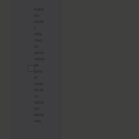
Autor
izo
recibi
r
infor
maci
ón
perso
naliza
da
para
el
cuida
do de
su
salud
y/o
biene
star.